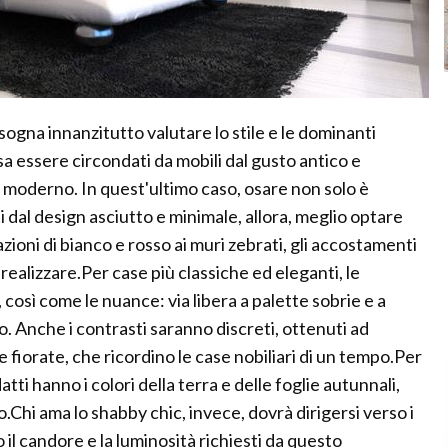
sogna innanzitutto valutare lo stile e le dominanti
a essere circondati da mobili dal gusto antico e
 moderno. In quest'ultimo caso, osare non solo è
ti dal design asciutto e minimale, allora, meglio optare
zioni di bianco e rosso ai muri zebrati, gli accostamenti
realizzare.Per case più classiche ed eleganti, le
così come le nuance: via libera a palette sobrie e a
io. Anche i contrasti saranno discreti, ottenuti ad
fiorate, che ricordino le case nobiliari di un tempo.Per
atti hanno i colori della terra e delle foglie autunnali,
Chi ama lo shabby chic, invece, dovrà dirigersi verso i
to il candore e la luminosità richiesti da questo