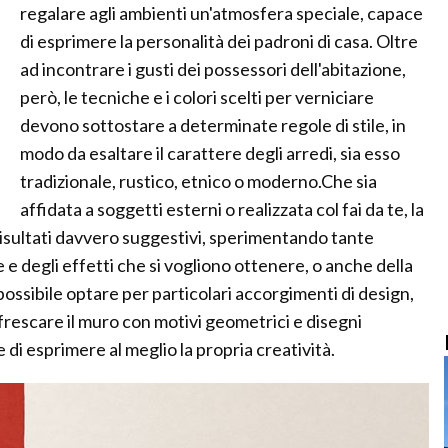
regalare agli ambienti un'atmosfera speciale, capace
di esprimere la personalità dei padroni di casa. Oltre
ad incontrare i gusti dei possessori dell'abitazione,
però, le tecniche e i colori scelti per verniciare
devono sottostare a determinate regole di stile, in
modo da esaltare il carattere degli arredi, sia esso
tradizionale, rustico, etnico o moderno.Che sia
affidata a soggetti esterni o realizzata col fai da te, la
risultati davvero suggestivi, sperimentando tante
 e degli effetti che si vogliono ottenere, o anche della
ossibile optare per particolari accorgimenti di design,
rescare il muro con motivi geometrici e disegni
 di esprimere al meglio la propria creatività.