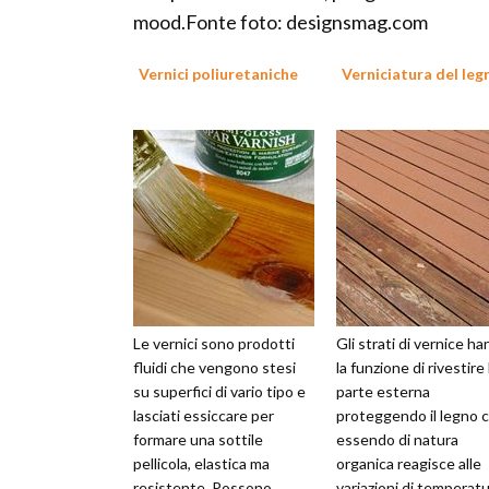
mood.Fonte foto: designsmag.com
Vernici poliuretaniche
Verniciatura del leg
Le vernici sono prodotti
Gli strati di vernice h
fluidi che vengono stesi
la funzione di rivestire 
su superfici di vario tipo e
parte esterna
lasciati essiccare per
proteggendo il legno c
formare una sottile
essendo di natura
pellicola, elastica ma
organica reagisce alle
resistente. Possono
variazioni di temperatu