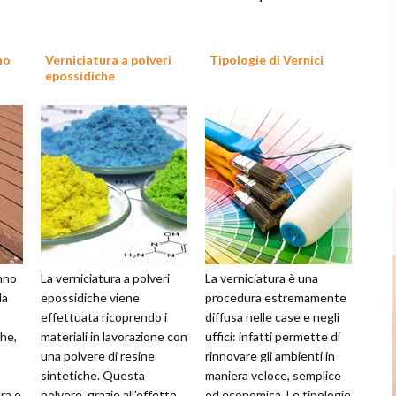
no
Verniciatura a polveri
Tipologie di Vernici
epossidiche
anno
La verniciatura a polveri
La verniciatura è una
la
epossidiche viene
procedura estremamente
effettuata ricoprendo i
diffusa nelle case e negli
he,
materiali in lavorazione con
uffici: infatti permette di
una polvere di resine
rinnovare gli ambienti in
sintetiche. Questa
maniera veloce, semplice
ra e
polvere, grazie all'effetto
ed economica. Le tipologie