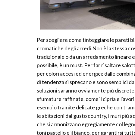
Per scegliere come tinteggiare le pareti bi
cromatiche degli arredi.Non è la stessa cos
tradizionale o da un arredamento lineare e
possibile, è un must. Per far risaltare salot
per colori accesi ed energici: dalle combina
di tendenza si sprecano e sono semplici da 
soluzioni saranno ovviamente più discrete, 
sfumature raffinate, come il cipria e l'avor
esempio tramite delicate greche con trame 
le abitazioni dal gusto country, i muri più ad
che si armonizzano egregiamente col legno.
toni pastello e il bianco, per garantirsi tut