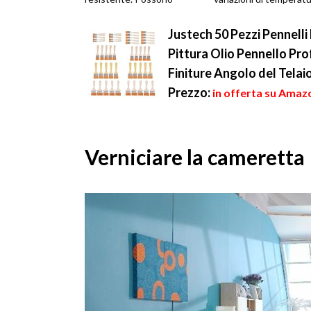
essere trasparenti o
umidità anche quando
colorate e con...
perfettamente ...
Justech 50 Pezzi Pennell
Pittura Olio Pennello Pro
Finiture Angolo del Telai
Prezzo:
in offerta su Amazo
Verniciare la cameretta