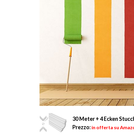
30 Meter + 4 Ecken Stucc
Prezzo:
in offerta su Amazo