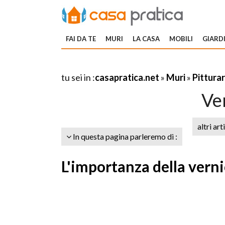
FAI DA TE
MURI
LA CASA
MOBILI
GIARDI
tu sei in :
casapratica.net
»
Muri
»
Pittura
Ve
altri art
In questa pagina parleremo di :
L'importanza della verni