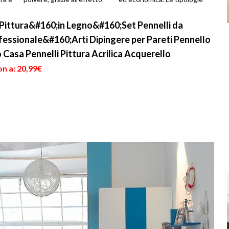
dell'elettrostaticità,
di vernici presenti su...
aderisce in...
i Pittura&#160;in Legno&#160;Set Pennelli da
fessionale&#160;Arti Dipingere per Pareti Pennello
o Casa Pennelli Pittura Acrilica Acquerello
n a: 20,99€