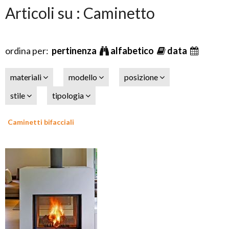
Articoli su : Caminetto
ordina per:
pertinenza
alfabetico
data
materiali
modello
posizione
stile
tipologia
Caminetti bifacciali