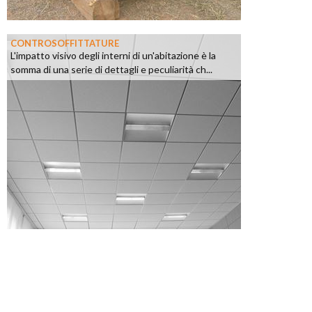
CONTROSOFFITTATURE
L'impatto visivo degli interni di un'abitazione è la
somma di una serie di dettagli e peculiarità ch...