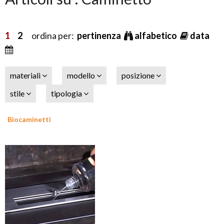
1
2
ordina per:
pertinenza
alfabetico
data
materiali
modello
posizione
stile
tipologia
Biocaminetti