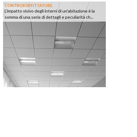
CONTROSOFFITTATURE
L'impatto visivo degli interni di un'abitazione è la
somma di una serie di dettagli e peculiarità ch...