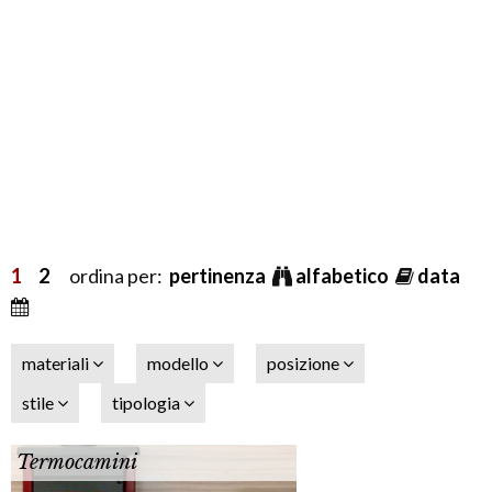
1
2
ordina per:
pertinenza
alfabetico
data
materiali
modello
posizione
stile
tipologia
Termocamini