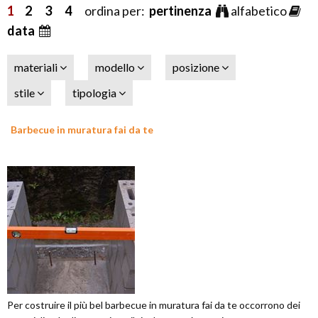
1
2
3
4
ordina per:
pertinenza
alfabetico
data
materiali
modello
posizione
stile
tipologia
Barbecue in muratura fai da te
Per costruire il più bel barbecue in muratura fai da te occorrono dei