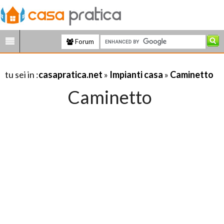
Forum
tu sei in :
casapratica.net
»
Impianti casa
»
Caminetto
Caminetto