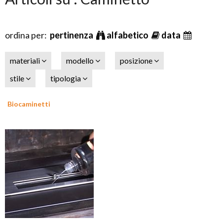
ordina per:
pertinenza
alfabetico
data
materiali
modello
posizione
stile
tipologia
Biocaminetti