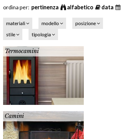
ordina per:
pertinenza
alfabetico
data
materiali
modello
posizione
stile
tipologia
Termocamini
Camini