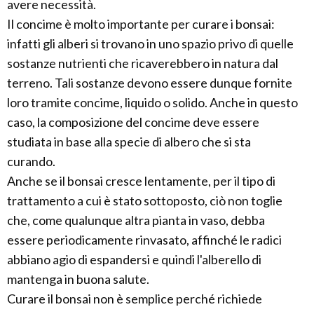
avere necessità.
Il concime è molto importante per curare i bonsai:
infatti gli alberi si trovano in uno spazio privo di quelle
sostanze nutrienti che ricaverebbero in natura dal
terreno. Tali sostanze devono essere dunque fornite
loro tramite concime, liquido o solido. Anche in questo
caso, la composizione del concime deve essere
studiata in base alla specie di albero che si sta
curando.
Anche se il bonsai cresce lentamente, per il tipo di
trattamento a cui è stato sottoposto, ciò non toglie
che, come qualunque altra pianta in vaso, debba
essere periodicamente rinvasato, affinché le radici
abbiano agio di espandersi e quindi l'alberello di
mantenga in buona salute.
Curare il bonsai non è semplice perché richiede