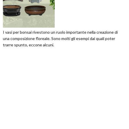
I vasi per bonsai rivestono un ruolo importante nella creazione di
una composizione floreale. Sono molti gli esempi dai quali poter
trarre spunto, eccone alcuni.