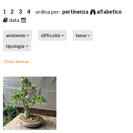
1
2
3
4
ordina per:
pertinenza
alfabetico
data
ambiente
difficoltà
tema
tipologia
Ficus bonsai