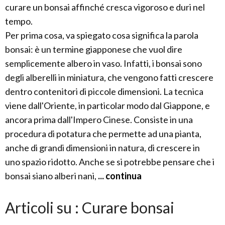
curare un bonsai affinché cresca vigoroso e duri nel
tempo.
Per prima cosa, va spiegato cosa significa la parola
bonsai: è un termine giapponese che vuol dire
semplicemente albero in vaso. Infatti, i bonsai sono
degli alberelli in miniatura, che vengono fatti crescere
dentro contenitori di piccole dimensioni. La tecnica
viene dall'Oriente, in particolar modo dal Giappone, e
ancora prima dall'Impero Cinese. Consiste in una
procedura di potatura che permette ad una pianta,
anche di grandi dimensioni in natura, di crescere in
uno spazio ridotto. Anche se si potrebbe pensare che i
bonsai siano alberi nani,
... continua
Articoli su : Curare bonsai