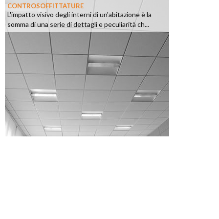
CONTROSOFFITTATURE
L'impatto visivo degli interni di un'abitazione è la
somma di una serie di dettagli e peculiarità ch...