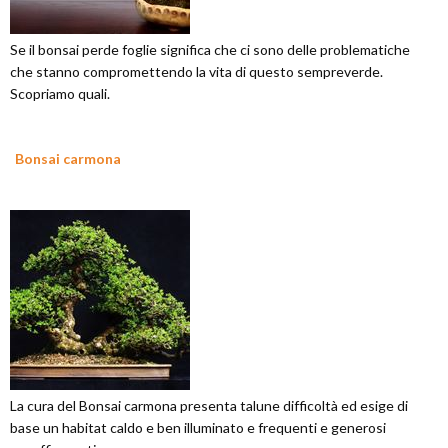
Se il bonsai perde foglie significa che ci sono delle problematiche
che stanno compromettendo la vita di questo sempreverde.
Scopriamo quali.
Bonsai carmona
La cura del Bonsai carmona presenta talune difficoltà ed esige di
base un habitat caldo e ben illuminato e frequenti e generosi