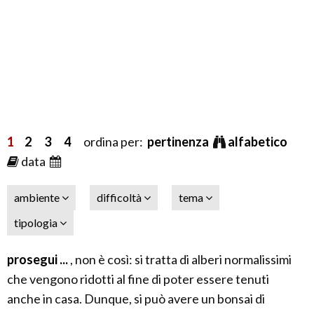
1
2
3
4
ordina per:
pertinenza
alfabetico
data
ambiente
difficoltà
tema
tipologia
prosegui ...
, non è così: si tratta di alberi normalissimi
che vengono ridotti al fine di poter essere tenuti
anche in casa. Dunque, si può avere un bonsai di