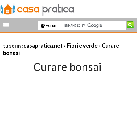
Forum
tu sei in :
casapratica.net
»
Fiori e verde
»
Curare
bonsai
Curare bonsai