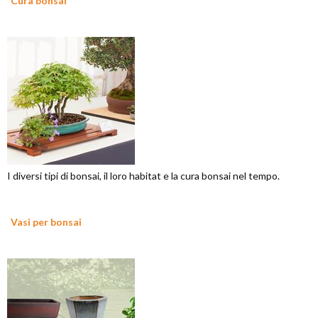
Cura bonsai
I diversi tipi di bonsai, il loro habitat e la cura bonsai nel tempo.
Vasi per bonsai