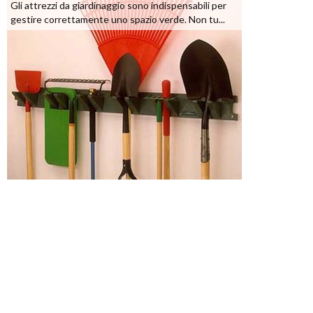
Gli attrezzi da giardinaggio sono indispensabili per
gestire correttamente uno spazio verde. Non tu...