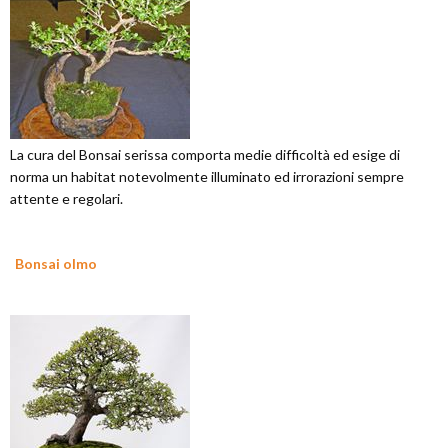
La cura del Bonsai serissa comporta medie difficoltà ed esige di
norma un habitat notevolmente illuminato ed irrorazioni sempre
attente e regolari.
Bonsai olmo