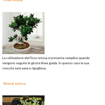
La coltivazione del Ficus retusa si presenta semplice quando
vengono seguite le giuste linee guida. In questo caso la sua
crescita sarà sana e rigogliosa.
Bonsai serissa