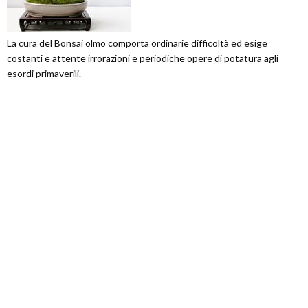
La cura del Bonsai olmo comporta ordinarie difficoltà ed esige
costanti e attente irrorazioni e periodiche opere di potatura agli
esordi primaverili.