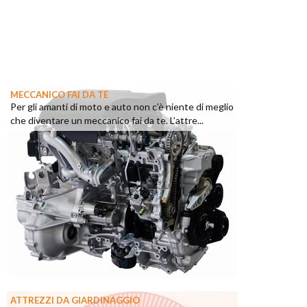
MECCANICO FAI DA TE
Per gli amanti di moto e auto non c’è niente di meglio
che diventare un meccanico fai da te. L’attre...
ATTREZZI DA GIARDINAGGIO