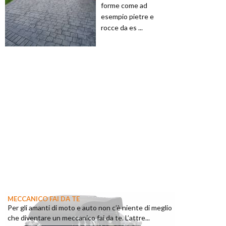
forme come ad
esempio pietre e
rocce da es ...
MECCANICO FAI DA TE
Per gli amanti di moto e auto non c’è niente di meglio
che diventare un meccanico fai da te. L’attre...