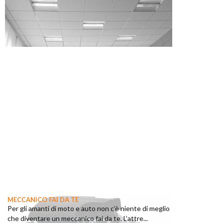
MECCANICO FAI DA TE
Per gli amanti di moto e auto non c’è niente di meglio
che diventare un meccanico fai da te. L’attre...