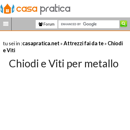
Forum
tu sei in :
casapratica.net
»
Attrezzi fai da te
»
Chiodi
e Viti
Chiodi e Viti per metallo