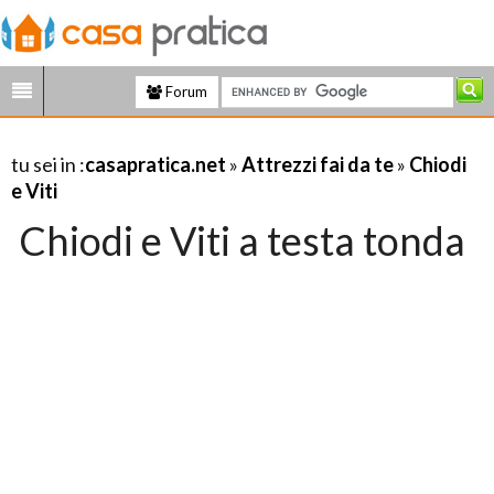
Forum
tu sei in :
casapratica.net
»
Attrezzi fai da te
»
Chiodi
e Viti
Chiodi e Viti a testa tonda