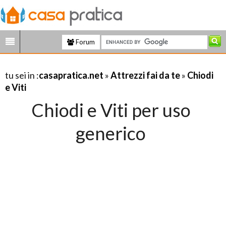
Forum
tu sei in :
casapratica.net
»
Attrezzi fai da te
»
Chiodi
e Viti
Chiodi e Viti per uso
generico