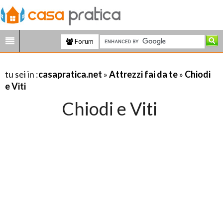
Forum
tu sei in :
casapratica.net
»
Attrezzi fai da te
»
Chiodi
e Viti
Chiodi e Viti