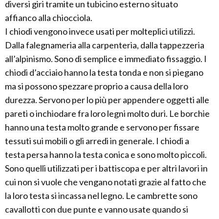
diversi giri tramite un tubicino esterno situato
affianco alla chiocciola.
I chiodi vengono invece usati per molteplici utilizzi.
Dalla falegnameria alla carpenteria, dalla tappezzeria
all’alpinismo. Sono di semplice e immediato fissaggio. I
chiodi d’acciaio hanno la testa tonda e non si piegano
ma si possono spezzare proprio a causa della loro
durezza. Servono per lo più per appendere oggetti alle
pareti o inchiodare fra loro legni molto duri. Le borchie
hanno una testa molto grande e servono per fissare
tessuti sui mobili o gli arredi in generale. I chiodi a
testa persa hanno la testa conica e sono molto piccoli.
Sono quelli utilizzati per i battiscopa e per altri lavori in
cui non si vuole che vengano notati grazie al fatto che
la loro testa si incassa nel legno. Le cambrette sono
cavallotti con due punte e vanno usate quando si