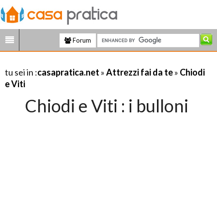
Forum
tu sei in :
casapratica.net
»
Attrezzi fai da te
»
Chiodi
e Viti
Chiodi e Viti : i bulloni