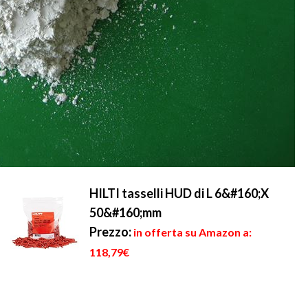
HILTI tasselli HUD di L 6&#160;X
50&#160;mm
Prezzo:
in offerta su Amazon a:
118,79€