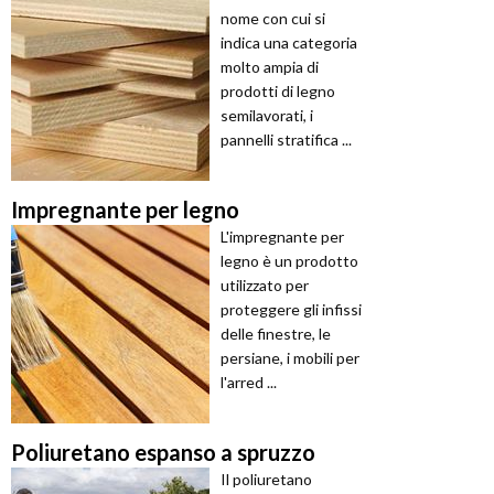
nome con cui si
indica una categoria
molto ampia di
prodotti di legno
semilavorati, i
pannelli stratifica ...
Impregnante per legno
L'impregnante per
legno è un prodotto
utilizzato per
proteggere gli infissi
delle finestre, le
persiane, i mobili per
l'arred ...
Poliuretano espanso a spruzzo
Il poliuretano