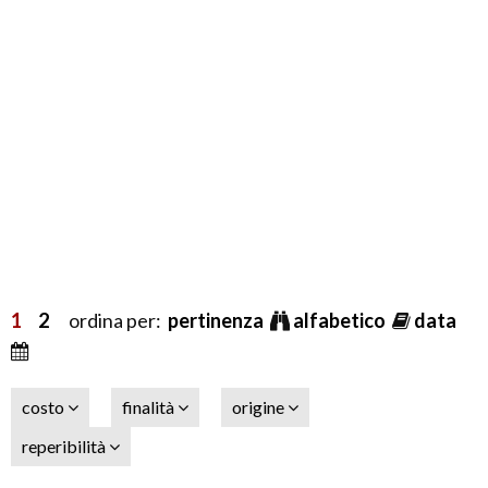
1
2
ordina per:
pertinenza
alfabetico
data
costo
finalità
origine
reperibilità