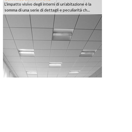
L'impatto visivo degli interni di un'abitazione è la
somma di una serie di dettagli e peculiarità ch...