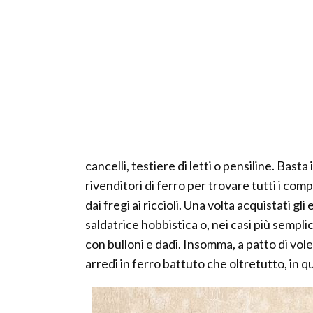
cancelli, testiere di letti o pensiline. Bast
rivenditori di ferro per trovare tutti i com
dai fregi ai riccioli. Una volta acquistati g
saldatrice hobbistica o, nei casi più sempli
con bulloni e dadi. Insomma, a patto di vol
arredi in ferro battuto che oltretutto, in