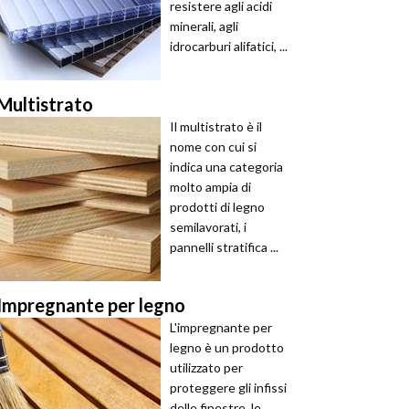
resistere agli acidi
minerali, agli
idrocarburi alifatici, ...
Multistrato
Il multistrato è il
nome con cui si
indica una categoria
molto ampia di
prodotti di legno
semilavorati, i
pannelli stratifica ...
Impregnante per legno
L'impregnante per
legno è un prodotto
utilizzato per
proteggere gli infissi
delle finestre, le