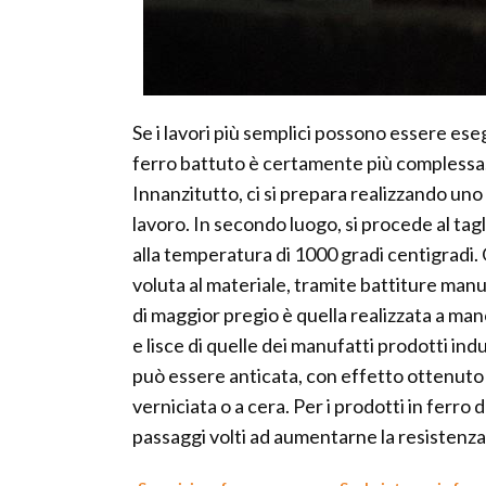
Se i lavori più semplici possono essere esegu
ferro battuto è certamente più complessa. Il
Innanzitutto, ci si prepara realizzando uno 
lavoro. In secondo luogo, si procede al tagl
alla temperatura di 1000 gradi centigradi.
voluta al materiale, tramite battiture man
di maggior pregio è quella realizzata a ma
e lisce di quelle dei manufatti prodotti indu
può essere anticata, con effetto ottenuto t
verniciata o a cera. Per i prodotti in ferro d
passaggi volti ad aumentarne la resistenza, 