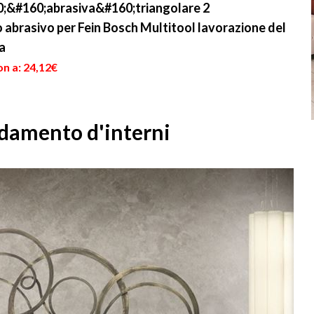
;&#160;abrasiva&#160;triangolare 2
 abrasivo per Fein Bosch Multitool lavorazione del
a
n a: 24,12€
redamento d'interni