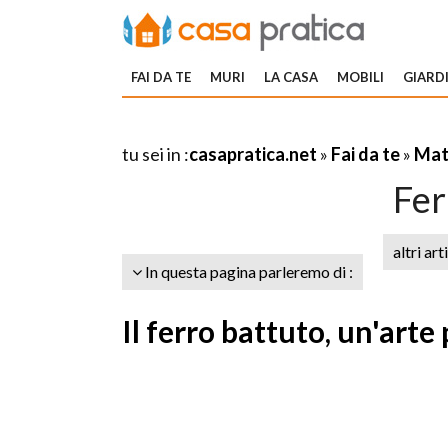
FAI DA TE
MURI
LA CASA
MOBILI
GIARDI
tu sei in :
casapratica.net
»
Fai da te
»
Mate
Fer
altri art
In questa pagina parleremo di :
Il ferro battuto, un'arte 