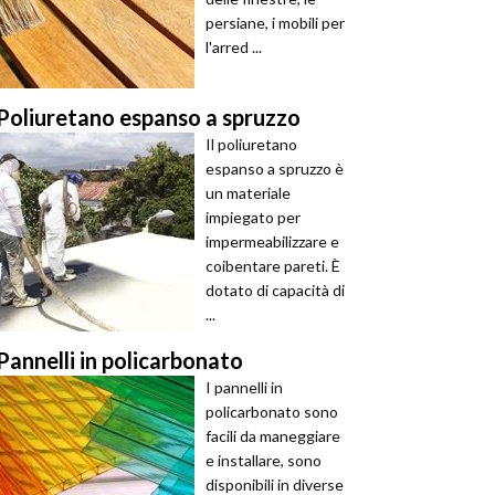
persiane, i mobili per
l'arred ...
Poliuretano espanso a spruzzo
Il poliuretano
espanso a spruzzo è
un materiale
impiegato per
impermeabilizzare e
coibentare pareti. È
dotato di capacità di
...
Pannelli in policarbonato
I pannelli in
policarbonato sono
facili da maneggiare
e installare, sono
disponibili in diverse