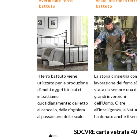
Sverniciare ferro
Scale interne in ferr
battuto
battuto
Il ferro battuto viene
La storia c'insegna co
utilizzato per la produzione
lavorazione del ferro s
di molti oggetti in cui ci
stata da sempre una d
imbattiamo
grandi invenzioni
quotidianamente: dal letto
dell'Uomo. Oltre
al cancello, dalla ringhiera
all'intelligenza, la Natur
al passamano delle scale.
ha donato anche il se
Per conservarsi al meglio
artistico e del bello co
il...
cu...
SDCVRE carta vetrata 4