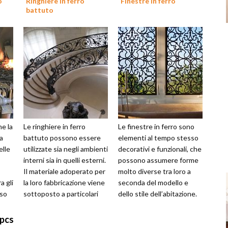
o
Ringhiere in ferro
Finestre in ferro
battuto
me la
Le ringhiere in ferro
Le finestre in ferro sono
ia
battuto possono essere
elementi al tempo stesso
elle
utilizzate sia negli ambienti
decorativi e funzionali, che
interni sia in quelli esterni.
possono assumere forme
Il materiale adoperato per
molto diverse tra loro a
a gli
la loro fabbricazione viene
seconda del modello e
nso
sottoposto a particolari
dello stile dell’abitazione.
n
processi di pr...
Le soluzioni più semp...
0pcs