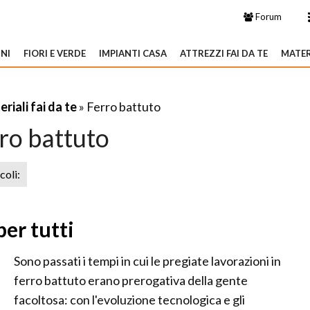
Forum
NI
FIORI E VERDE
IMPIANTI CASA
ATTREZZI FAI DA TE
MATER
riali fai da te
» Ferro battuto
ro battuto
icoli:
per tutti
Sono passati i tempi in cui le pregiate lavorazioni in
ferro battuto erano prerogativa della gente
facoltosa: con l'evoluzione tecnologica e gli