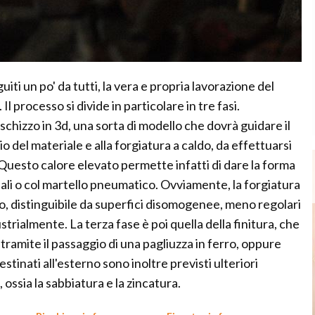
iti un po' da tutti, la vera e propria lavorazione del
 processo si divide in particolare in tre fasi.
schizzo in 3d, una sorta di modello che dovrà guidare il
io del materiale e alla forgiatura a caldo, da effettuarsi
 Questo calore elevato permette infatti di dare la forma
uali o col martello pneumatico. Ovviamente, la forgiatura
no, distinguibile da superfici disomogenee, meno regolari
strialmente. La terza fase è poi quella della finitura, che
ramite il passaggio di una pagliuzza in ferro, oppure
estinati all'esterno sono inoltre previsti ulteriori
ossia la sabbiatura e la zincatura.