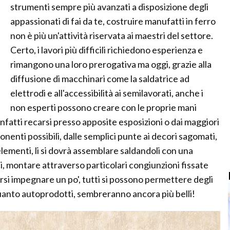
strumenti sempre più avanzati a disposizione degli
appassionati di fai da te, costruire manufatti in ferro
non è più un'attività riservata ai maestri del settore.
Certo, i lavori più difficili richiedono esperienza e
rimangono una loro prerogativa ma oggi, grazie alla
diffusione di macchinari come la saldatrice ad
elettrodi e all'accessibilità ai semilavorati, anche i
non esperti possono creare con le proprie mani
a infatti recarsi presso apposite esposizioni o dai maggiori
ponenti possibili, dalle semplici punte ai decori sagomati,
li elementi, li si dovrà assemblare saldandoli con una
ci, montare attraverso particolari congiunzioni fissate
ersi impegnare un po', tutti si possono permettere degli
 quanto autoprodotti, sembreranno ancora più belli!