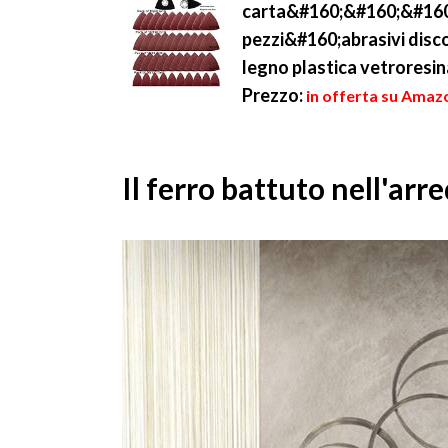
carta&#160;&#160;&#160
pezzi&#160;abrasivi disco
legno plastica vetroresin
Prezzo:
in offerta su Amazo
Il ferro battuto nell'ar