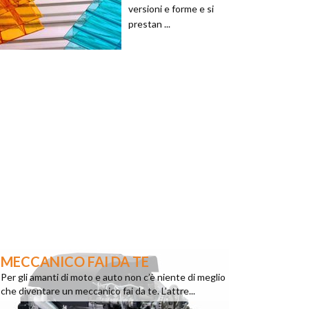
versioni e forme e si
prestan ...
MECCANICO FAI DA TE
Per gli amanti di moto e auto non c’è niente di meglio
che diventare un meccanico fai da te. L’attre...