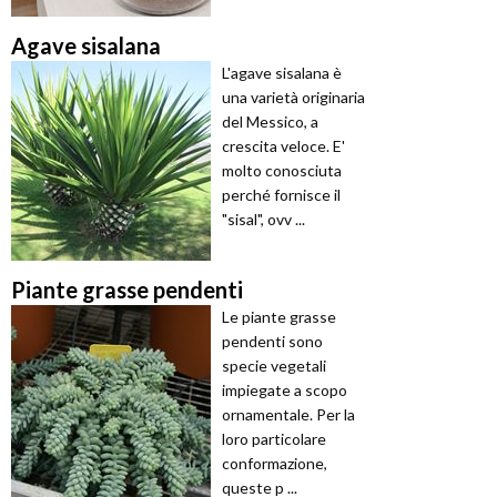
Agave sisalana
L'agave sisalana è
una varietà originaria
del Messico, a
crescita veloce. E'
molto conosciuta
perché fornisce il
"sisal", ovv ...
Piante grasse pendenti
Le piante grasse
pendenti sono
specie vegetali
impiegate a scopo
ornamentale. Per la
loro particolare
conformazione,
queste p ...