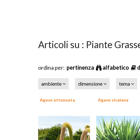
Articoli su : Piante Grass
ordina per:
pertinenza
alfabetico
ambiente
dimensione
tema
Agave attenuata
Agave sisalana