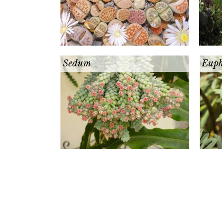
Sedum
Euph