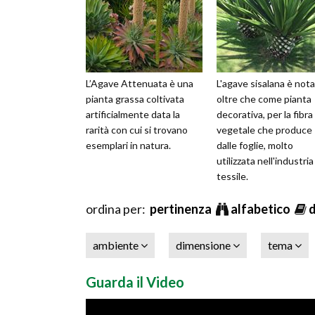
L’Agave Attenuata è una
L'agave sisalana è nota
pianta grassa coltivata
oltre che come pianta
artificialmente data la
decorativa, per la fibra
rarità con cui si trovano
vegetale che produce
esemplari in natura.
dalle foglie, molto
utilizzata nell'industria
tessile.
ordina per:
pertinenza
alfabetico
ambiente
dimensione
tema
Guarda il Video