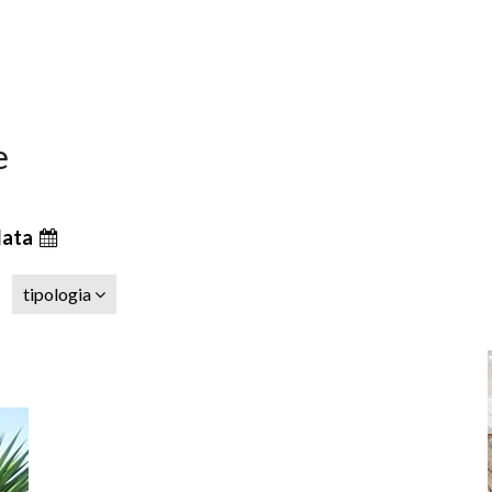
e
data
tipologia