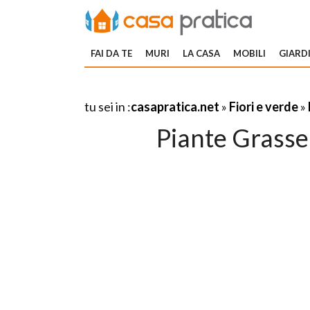
FAI DA TE
MURI
LA CASA
MOBILI
GIARDI
tu sei in :
casapratica.net
»
Fiori e verde
»
Piante Grasse