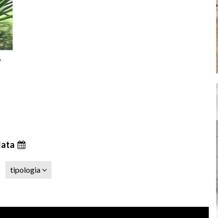
,
data
tipologia