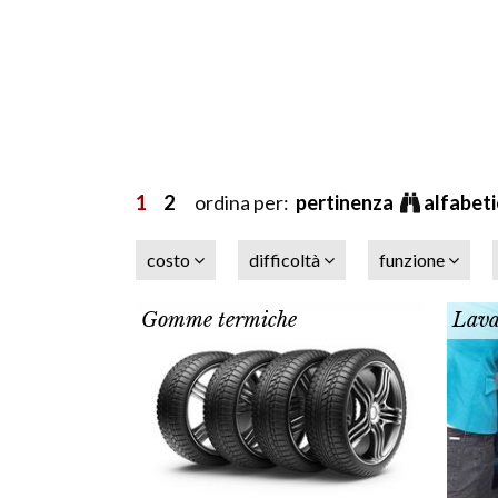
1
2
ordina per:
pertinenza
alfabet
costo
difficoltà
funzione
Gomme termiche
Lava