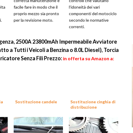
corretta manutenzione è
controlli che valutano
lta
facile fare in modo che il
l'idoneità dei vari
proprio mezzo sia pronto
componenti del motociclo
.
per la revisione moto.
secondo le normative
correnti.
genza, 2500A 23800mAh Impermeabile Avviatore
 a Tutti i Veicoli a Benzina o 8.0L Diesel), Torcia
ricatore Senza Fili
Prezzo:
in offerta su Amazon a:
ia
Sostituzione candele
Sostituzione cinghia di
distribuzione