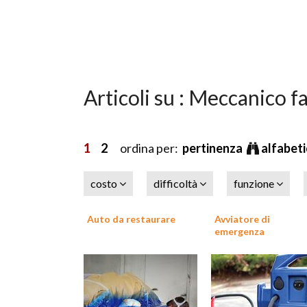
Articoli su : Meccanico fa
1
2
ordina per:
pertinenza
alfabet
costo
difficoltà
funzione
Auto da restaurare
Avviatore di
emergenza