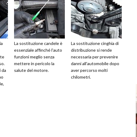
ia
La sostituzione candele è
La sostituzione cinghia di
essenziale affinché l'auto
distribuzione si rende
 te
funzioni meglio senza
necessaria per prevenire
so.
mettere in pericolo la
danni all'automobile dopo
i da
salute del motore.
aver percorso molti
no
chilometri.
le,