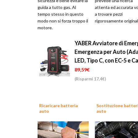
sicurezza è bene evitare la
prevede una ricerca
guida a tutto gas. Al
attenta ed accurata vo
tempo stesso in questo
a trovare pezzi
modo non si forza troppo il
rigorosamente originali
motore.
YABER Avviatore di Emer
Emergenza per Auto (Adatto
LED, Tipo C, con EC-5 e Ca
89,59€
(Risparmi 17,4€)
Ricaricare batteria
Sostituzione batter
auto
auto