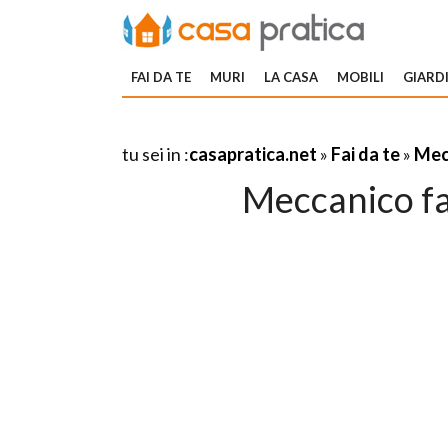
FAI DA TE
MURI
LA CASA
MOBILI
GIARDI
tu sei in :
casapratica.net
»
Fai da te
»
Mecc
Meccanico fai