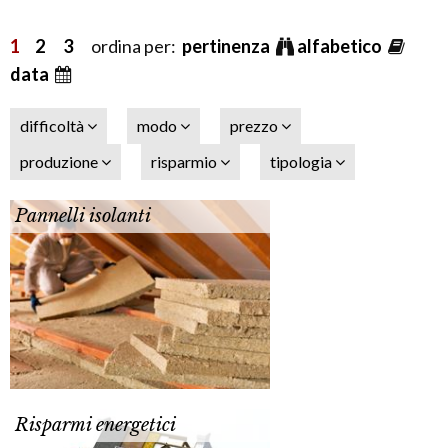
1
2
3
ordina per:
pertinenza
alfabetico
data
difficoltà
modo
prezzo
produzione
risparmio
tipologia
Pannelli isolanti
Risparmi energetici