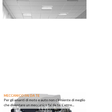
MECCANICO FAI DA TE
Per gli amanti di moto e auto non c’è niente di meglio
che diventare un meccanico fai da te. L’attre...