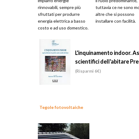
impianti energie
il ruolo predominante,
rinnovabili, sempre più
tuttavia ce ne sono m
sfruttati per produrre
altre che si possono
energia elettrica a basso
installare con facilità.
costo e ad uso domestico.
L'inquinamento indoor. Asp
scientifici dell'abitare
Pre
(Risparmi 6€)
Tegole fotovoltaiche