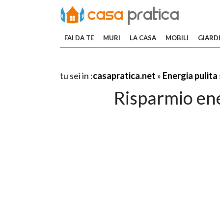
FAI DA TE
MURI
LA CASA
MOBILI
GIARDI
tu sei in :
casapratica.net
»
Energia pulita
Risparmio ene