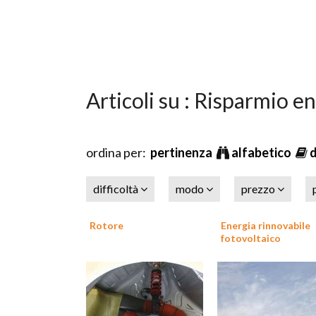
Articoli su : Risparmio e
ordina per:
pertinenza
alfabetico
difficoltà
modo
prezzo
Rotore
Energia rinnovabile
fotovoltaico