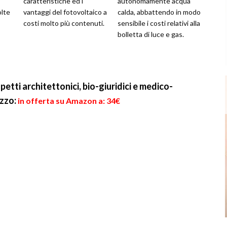
caratteristiche ed i
autonomamente acqua
olte
vantaggi del fotovoltaico a
calda, abbattendo in modo
costi molto più contenuti.
sensibile i costi relativi alla
bolletta di luce e gas.
etti architettonici, bio-giuridici e medico-
zzo:
in offerta su Amazon a: 34€