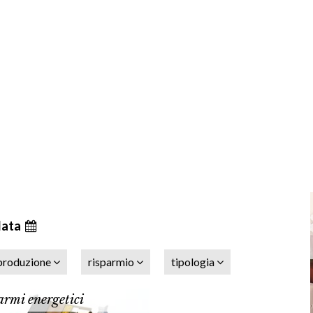
data
produzione
risparmio
tipologia
armi energetici