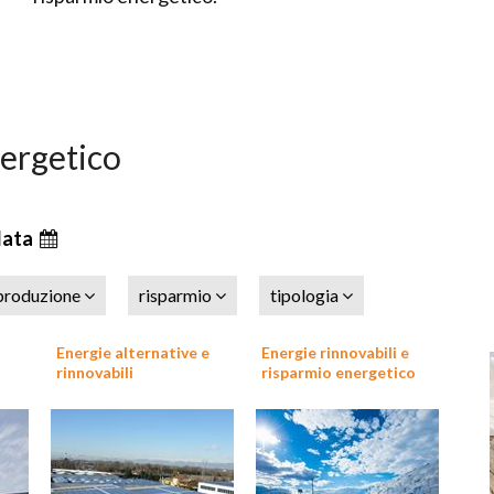
nergetico
data
produzione
risparmio
tipologia
Energie alternative e
Energie rinnovabili e
rinnovabili
risparmio energetico