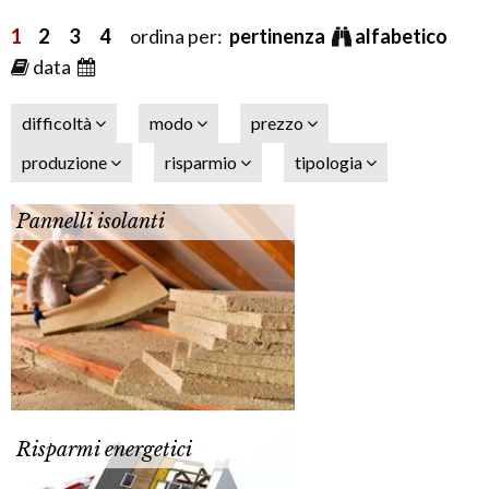
1
2
3
4
ordina per:
pertinenza
alfabetico
data
difficoltà
modo
prezzo
produzione
risparmio
tipologia
Pannelli isolanti
Risparmi energetici