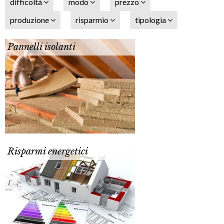
difficoltà
modo
prezzo
produzione
risparmio
tipologia
Pannelli isolanti
Risparmi energetici