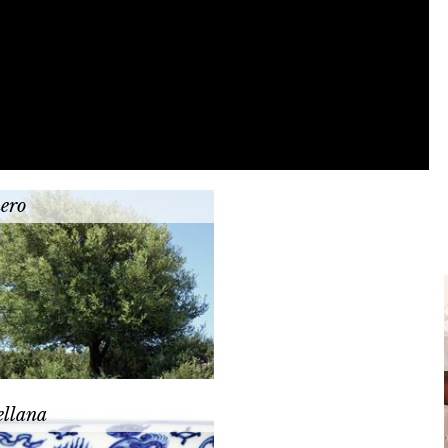
ero
ellana