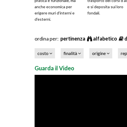
pratica e funzionale, ma
trasporto dei corsi d'
anche economica per
e si deposita sui loro
erigere muri d'interni e
fondali.
d'esterni.
ordina per:
pertinenza
alfabetico
costo
finalità
origine
rep
Guarda il Video