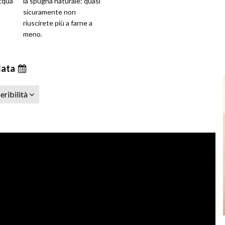
acqua
la spugna naturale: quasi
sicuramente non
riuscirete più a farne a
meno.
data
eribilità