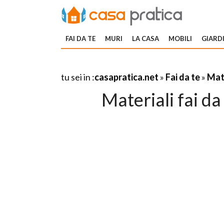
FAI DA TE
MURI
LA CASA
MOBILI
GIARDI
tu sei in :
casapratica.net
»
Fai da te
»
Mate
Materiali fai da