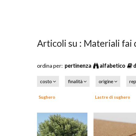
Articoli su : Materiali fai 
ordina per:
pertinenza
alfabetico
costo
finalità
origine
rep
Sughero
Lastre di sughero