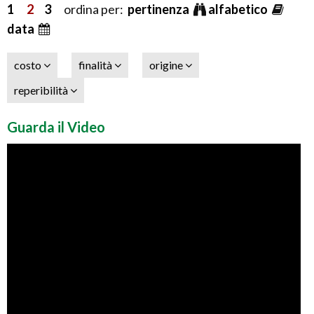
1
2
3
ordina per:
pertinenza
alfabetico
data
costo
finalità
origine
reperibilità
Guarda il Video