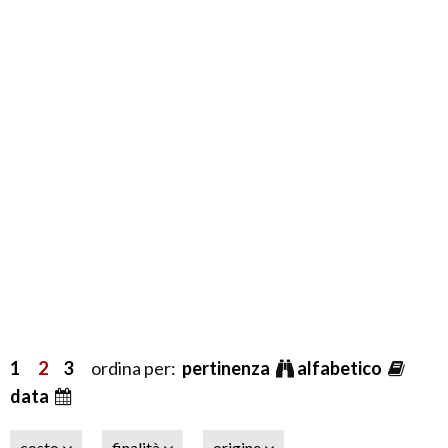
1
2
3
ordina per:
pertinenza
alfabetico
data
costo
finalità
origine