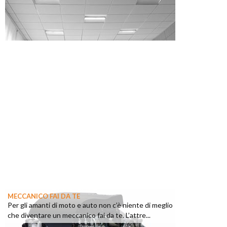
MECCANICO FAI DA TE
Per gli amanti di moto e auto non c’è niente di meglio
che diventare un meccanico fai da te. L’attre...